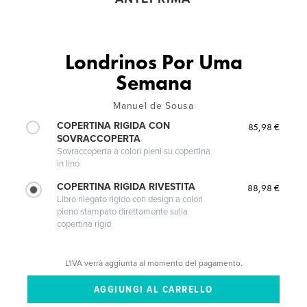
Londrinos Por Uma
Semana
Manuel de Sousa
COPERTINA RIGIDA CON
85,98 €
SOVRACCOPERTA
Sovraccoperta a colori pieni su copertina
in lino
COPERTINA RIGIDA RIVESTITA
88,98 €
Libro rilegato rigido con design a colori
pieno stampato direttamente sulla
copertina rigid
L'IVA verrà aggiunta al momento del pagamento.