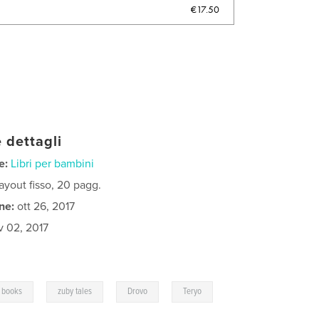
€17.50
 dettagli
e:
Libri per bambini
ayout fisso, 20 pagg.
ne:
ott 26, 2017
 02, 2017
,
,
,
,
e books
zuby tales
Drovo
Teryo