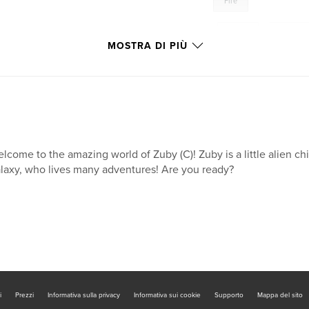
Fire
,
Water
,
Magic S
MOSTRA DI PIÙ
rebus
,
games
lcome to the amazing world of Zuby (C)! Zuby is a little alien ch
laxy, who lives many adventures! Are you ready?
i
Prezzi
Informativa sulla privacy
Informativa sui cookie
Supporto
Mappa del sito