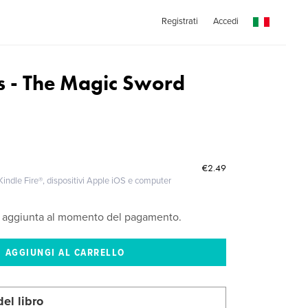
Registrati
Accedi
s - The Magic Sword
€2.49
indle Fire®, dispositivi Apple iOS e computer
à aggiunta al momento del pagamento.
del libro