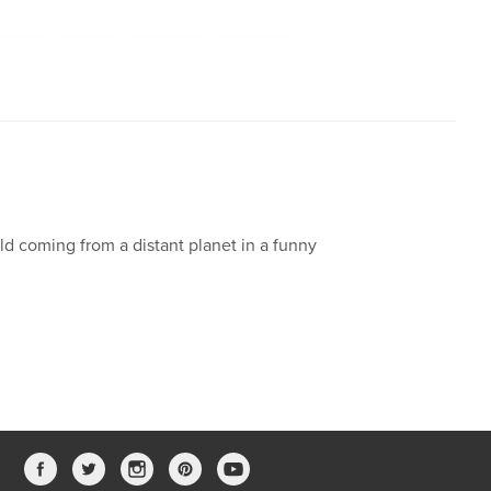
word
,
Flor
,
planet
,
destiny
,
,
stones
ild coming from a distant planet in a funny