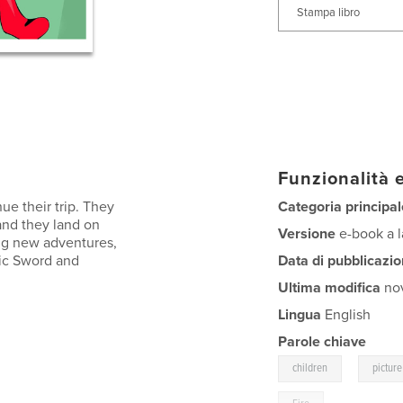
Stampa libro
Funzionalità e
ue their trip. They
Categoria principal
and they land on
Versione
e-book a l
ong new adventures,
ic Sword and
Data di pubblicazio
Ultima modifica
nov
Lingua
English
Parole chiave
,
children
pictur