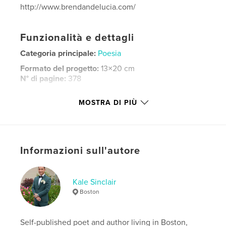
http://www.brendandelucia.com/
Funzionalità e dettagli
Categoria principale:
Poesia
Formato del progetto:
13×20 cm
N° di pagine:
378
Data di pubblicazione:
gen 04, 2018
MOSTRA DI PIÙ
Lingua
English
Parole chiave
,
,
,
,
Poetry
Literature
Writing
Inspiration
Informazioni sull'autore
Creativity
Kale Sinclair
Boston
Self-published poet and author living in Boston,