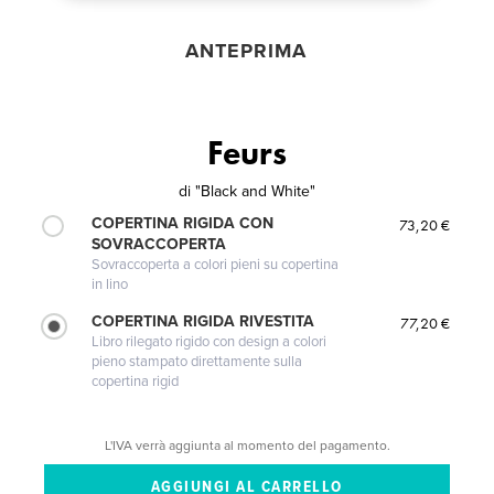
ANTEPRIMA
Feurs
di
"Black and White"
COPERTINA RIGIDA CON
73,20 €
SOVRACCOPERTA
Sovraccoperta a colori pieni su copertina
in lino
COPERTINA RIGIDA RIVESTITA
77,20 €
Libro rilegato rigido con design a colori
pieno stampato direttamente sulla
copertina rigid
L'IVA verrà aggiunta al momento del pagamento.