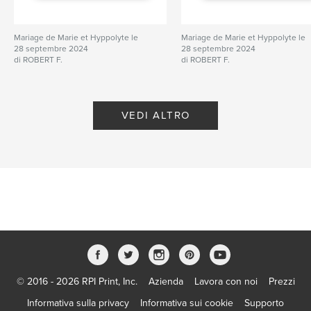
Mariage de Marie et Hyppolyte le
Mariage de Marie et Hyppolyte le
28 septembre 2024
28 septembre 2024
di ROBERT F.
di ROBERT F.
VEDI ALTRO
© 2016 - 2026 RPI Print, Inc.
Azienda
Lavora con noi
Prezzi
Informativa sulla privacy
Informativa sui cookie
Supporto