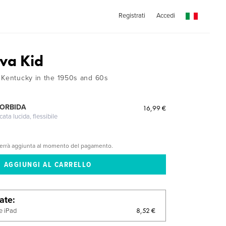
Registrati
Accedi
va Kid
 Kentucky in the 1950s and 60s
MORBIDA
16,99 €
cata lucida, flessibile
verrà aggiunta al momento del pagamento.
late
8,52 €
e iPad