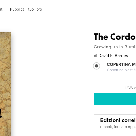
ti
Pubblica il tuo libro
The Cordo
Growing up in Rural
di
David K. Barnes
COPERTINA 
Copertina plastifi
L'IVA 
Edizioni corre
e-book, formato Appl