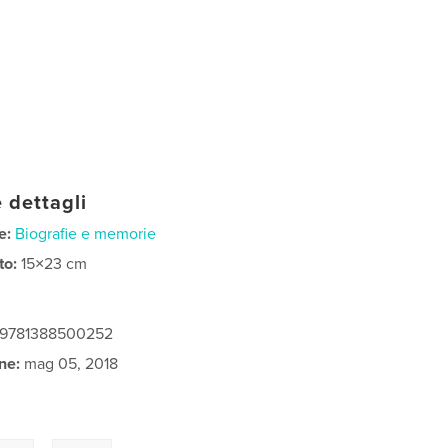
 dettagli
e:
Biografie e memorie
to:
15×23 cm
: 9781388500252
ne:
mag 05, 2018