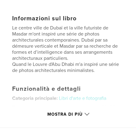
Informazioni sul libro
Le centre ville de Dubaï et la ville futuriste de
Masdar m'ont inspiré une série de photos
architecturales contemporaines. Dubaï par sa
démesure verticale et Masdar par sa recherche de
formes et d’intelligence dans ses arrangements
architecturaux particuliers.
Quand le Louvre d'Abu Dhabi m'a inspiré une série
de photos architecturales minimalistes.
Funzionalità e dettagli
Categoria principale:
Libri d'arte e fotografia
Formato del progetto:
Verticale standard, 20×25 cm
N° di pagine:
38
MOSTRA DI PIÙ
ISBN
Copertina morbida: 9781388204402