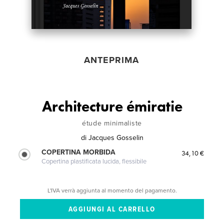
ANTEPRIMA
Architecture émiratie
étude minimaliste
di
Jacques Gosselin
COPERTINA MORBIDA
34,10 €
Copertina plastificata lucida, flessibile
L'IVA verrà aggiunta al momento del pagamento.