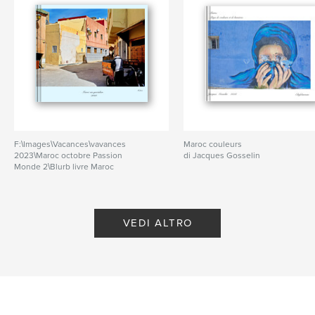
F:\Images\Vacances\vavances
Maroc couleurs
2023\Maroc octobre Passion
di Jacques Gosselin
Monde 2\Blurb livre Maroc
couleurs
di Jacques Gosselin
VEDI ALTRO