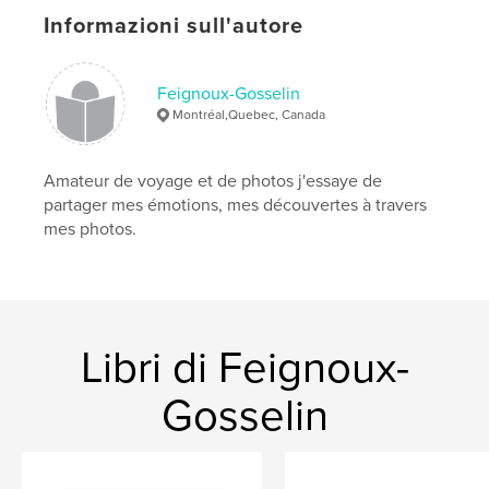
Data di pubblicazione:
lug 16, 2018
Informazioni sull'autore
Lingua
French
Parole chiave
Feignoux-Gosselin
,
,
,
voyage
Dubaï
Abu Dhabi. architecture
Montréal,Quebec, Canada
minimalisme
,
émotivité
,
créativité
Amateur de voyage et de photos j'essaye de
partager mes émotions, mes découvertes à travers
mes photos.
Libri di Feignoux-
Gosselin