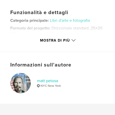
Funzionalità e dettagli
Categoria principale:
Libri d'arte e fotografia
Formato del progetto:
Orizzontale standard, 25×20
cm
N° di pagine:
70
MOSTRA DI PIÙ
ISBN
Copertina rigida rivestita: 9780464989141
Data di pubblicazione:
ago 01, 2018
Informazioni sull'autore
Lingua
English
Parole chiave
matt petosa
,
,
,
,
Paris
Africa
Israel
Manhattan
NYC New York
,
,
nyc
photography
art