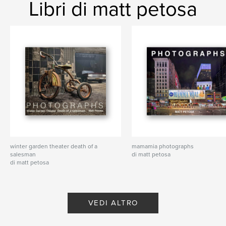
Libri di matt petosa
winter garden theater death of a
mamamia photographs
salesman
di matt petosa
di matt petosa
VEDI ALTRO