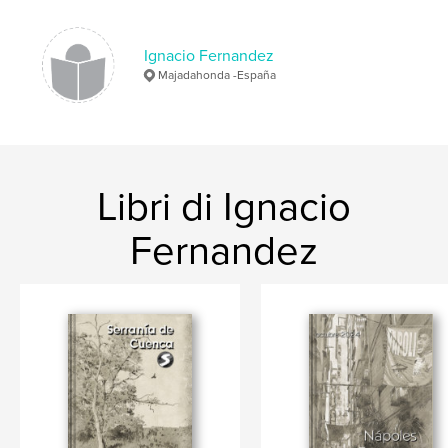
Parole chiave
,
,
,
,
etiopía
aksum
gondar
lalibela
Ignacio Fernandez
,
dahir bahr
tana
Majadahonda -España
Libri di Ignacio
Fernandez