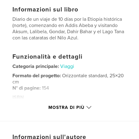
Informazioni sul libro
Diario de un viaje de 10 días por la Etiopía histórica
(norte), comenzando en Addis Abeba y visitando
Aksum, Lalibela, Gondar, Dahir Bahar y el Lago Tana
con las cataratas del Nilo Azul.
Funzionalità e dettagli
Categoria principale:
Viaggi
Formato del progetto:
Orizzontale standard, 25×20
cm
N° di pagine:
154
ISBN
Copertina morbida: 9780464817819
MOSTRA DI PIÙ
Copertina rigida rivestita: 9780464817826
Data di pubblicazione:
set 16, 2018
Lingua
Spanish
Informazioni sull'autore