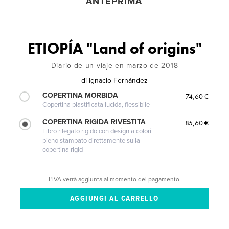
ANTEPRIMA
ETIOPÍA "Land of origins"
Diario de un viaje en marzo de 2018
di
Ignacio Fernández
COPERTINA MORBIDA
74,60 €
Copertina plastificata lucida, flessibile
COPERTINA RIGIDA RIVESTITA
85,60 €
Libro rilegato rigido con design a colori
pieno stampato direttamente sulla
copertina rigid
L'IVA verrà aggiunta al momento del pagamento.