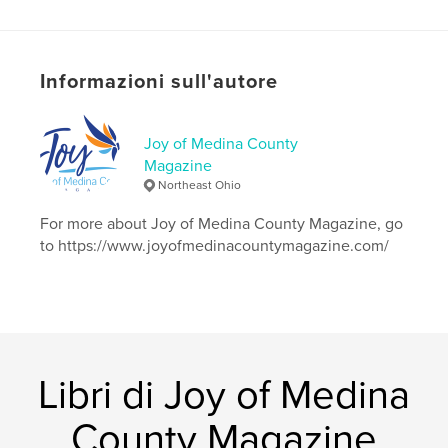
Categoria principale:
Spettacolo
Formato del progetto:
US Letter, 22×28 cm
N° di pagine:
24
Informazioni sull'autore
Data di pubblicazione:
nov 07, 2018
Lingua
English
Joy of Medina County
Parole chiave
Magazine
,
,
medinabicentennial
networker
shootinglessons
Northeast Ohio
For more about Joy of Medina County Magazine, go
to https://www.joyofmedinacountymagazine.com/
Libri di Joy of Medina
County Magazine