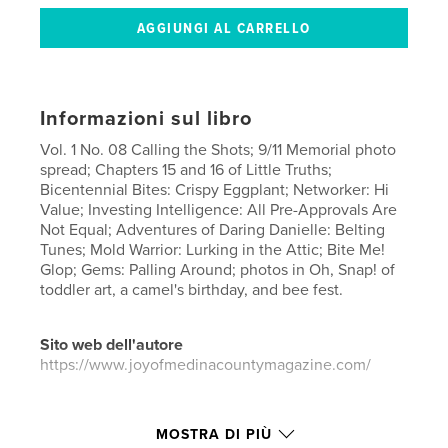
Informazioni sul libro
Vol. 1 No. 08 Calling the Shots; 9/11 Memorial photo
spread; Chapters 15 and 16 of Little Truths;
Bicentennial Bites: Crispy Eggplant; Networker: Hi
Value; Investing Intelligence: All Pre-Approvals Are
Not Equal; Adventures of Daring Danielle: Belting
Tunes; Mold Warrior: Lurking in the Attic; Bite Me!
Glop; Gems: Palling Around; photos in Oh, Snap! of
toddler art, a camel's birthday, and bee fest.
Sito web dell'autore
https://www.joyofmedinacountymagazine.com/
Funzionalità e dettagli
MOSTRA DI PIÙ