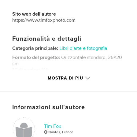
Sito web dell'autore
https://www.timfoxphoto.com
Funzionalità e dettagli
Categoria principale:
Libri d'arte e fotografia
Formato del progetto:
Orizzontale standard, 25×20
cm
N° di pagine:
146
MOSTRA DI PIÙ
Data di pubblicazione:
gen 03, 2019
Lingua
English
Parole chiave
,
Informazioni sull'autore
Street Photography
London
Tim Fox
Nantes, France