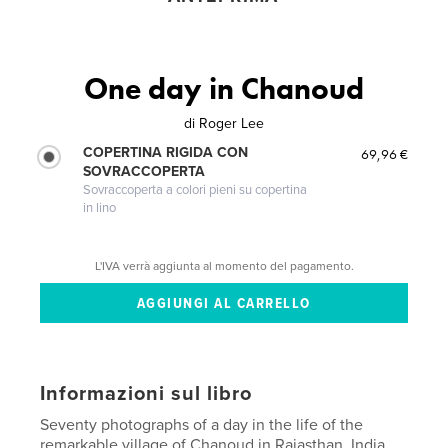
One day in Chanoud
di
Roger Lee
COPERTINA RIGIDA CON
69,96 €
SOVRACCOPERTA
Sovraccoperta a colori pieni su copertina
in lino
L'IVA verrà aggiunta al momento del pagamento.
Informazioni sul libro
Seventy photographs of a day in the life of the
remarkable village of Chanoud in Rajasthan, India