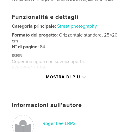
Funzionalità e dettagli
Categoria principale:
Street photography
Formato del progetto:
Orizzontale standard, 25×20
cm
N° di pagine:
64
ISBN
Copertina rigida con sovraccoperta:
9780368470066
Data di pubblicazione:
mar 21, 2019
MOSTRA DI PIÙ
Lingua
English
Parole chiave
,
,
,
Chanoud
Rajasthan
India
Photographs
Informazioni sull'autore
Roger Lee LRPS