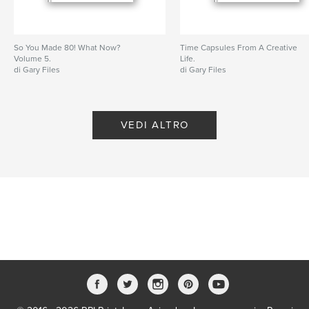
So You Made 80! What Now?
Time Capsules From A Creative
Volume 5.
Life.
di Gary Files
di Gary Files
VEDI ALTRO