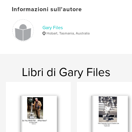
,
,
,
actor
writer
director
voice specialist.
Informazioni sull'autore
Gary Files
Hobart, Tasmania, Australia
Libri di Gary Files