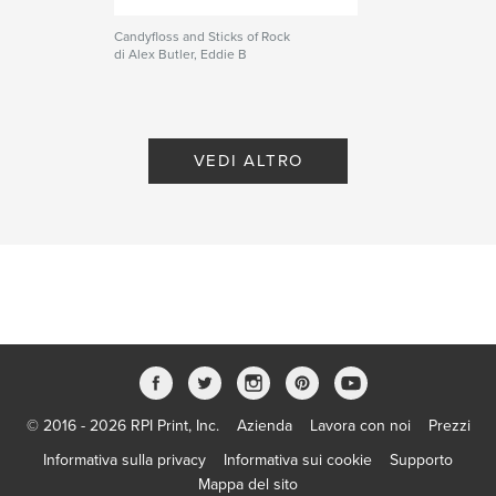
Candyfloss and Sticks of Rock
di Alex Butler, Eddie B
VEDI ALTRO
© 2016 - 2026 RPI Print, Inc.
Azienda
Lavora con noi
Prezzi
Informativa sulla privacy
Informativa sui cookie
Supporto
Mappa del sito