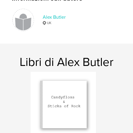
Parole chiave
,
,
,
,
winter
mountains
fine art
wales
Alex Butler
UK
snowdonia
Libri di Alex Butler