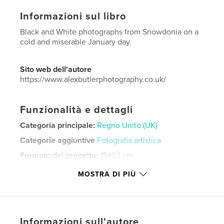
Informazioni sul libro
Black and White photographs from Snowdonia on a
cold and miserable January day.
Sito web dell'autore
https://www.alexbutlerphotography.co.uk/
Funzionalità e dettagli
Categoria principale:
Regno Unito (UK)
Categorie aggiuntive
Fotografia artistica
Formato del progetto:
15×23 cm
N° di pagine:
24
MOSTRA DI PIÙ
ISBN
Copertina morbida: 9780368880001
Data di pubblicazione:
mag 30, 2019
Lingua
English
Informazioni sull'autore