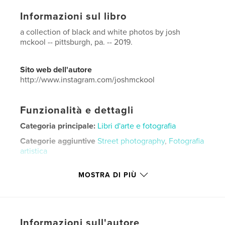
Informazioni sul libro
a collection of black and white photos by josh
mckool -- pittsburgh, pa. -- 2019.
Sito web dell'autore
http://www.instagram.com/joshmckool
Funzionalità e dettagli
Categoria principale:
Libri d'arte e fotografia
Categorie aggiuntive
Street photography
,
Fotografia
artistica
Formato del progetto:
20×25 cm
MOSTRA DI PIÙ
N° di pagine:
76
ISBN
Copertina morbida: 9780368899553
Data di pubblicazione:
giu 04, 2019
Informazioni sull'autore