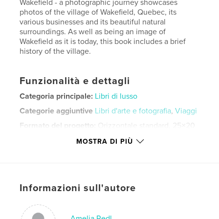
Wakefield - a photographic journey showcases
photos of the village of Wakefield, Quebec, its
various businesses and its beautiful natural
surroundings. As well as being an image of
Wakefield as it is today, this book includes a brief
history of the village.
Funzionalità e dettagli
Categoria principale:
Libri di lusso
Categorie aggiuntive
Libri d'arte e fotografia
,
Viaggi
Formato del progetto:
Orizzontale standard, 25×20
cm
MOSTRA DI PIÙ
N° di pagine:
28
ISBN
Copertina rigida con sovraccoperta:
9780368924286
Informazioni sull'autore
Data di pubblicazione:
giu 09, 2019
Lingua
English
Amelia Redl