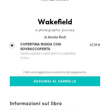
Wakefield
a photographic journey
di
Amelia Redl
COPERTINA RIGIDA CON
37,29 €
SOVRACCOPERTA
Sovraccoperta a colori pieni su copertina
in lino
L'IVA verrà aggiunta al momento del pagamento.
Informazioni sul libro