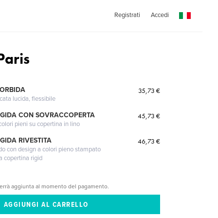
Registrati
Accedi
Paris
MORBIDA
35,73 €
cata lucida, flessibile
IGIDA CON SOVRACCOPERTA
45,73 €
lori pieni su copertina in lino
GIDA RIVESTITA
46,73 €
gido con design a colori pieno stampato
a copertina rigid
verrà aggiunta al momento del pagamento.