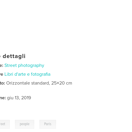
 dettagli
e:
Street photography
ve
Libri d'arte e fotografia
to:
Orizzontale standard, 25×20 cm
ne:
giu 13, 2019
,
,
reet
people
Paris