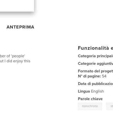
ANTEPRIMA
Funzionalità e
er of 'people'
Categoria principal
ut I did enjoy this
Categorie aggiunti
Formato del proget
N° di pagine:
54
Data di pubblicazio
Lingua
English
Parole chiave
,
monochrome
st