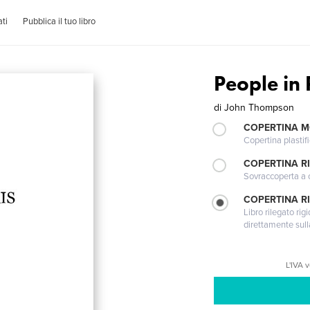
ti
Pubblica il tuo libro
People in 
di
John Thompson
COPERTINA 
Copertina plastifi
COPERTINA R
Sovraccoperta a co
COPERTINA RI
Libro rilegato ri
direttamente sull
L'IVA 