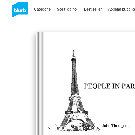
Categorie
Scelti da noi
Best seller
Appena pubblica