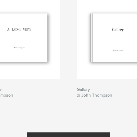
w
Gallery
ompson
di John Thompson