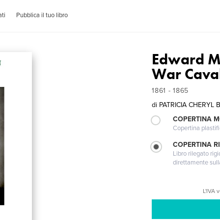
ti
Pubblica il tuo libro
Edward Me
War Caval
1861 - 1865
di
PATRICIA CHERYL
COPERTINA 
Copertina plastifi
COPERTINA RI
Libro rilegato ri
direttamente sull
L'IVA 