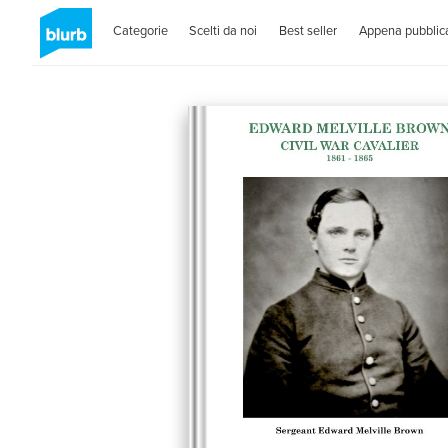
Categorie
Scelti da noi
Best seller
Appena pubblica