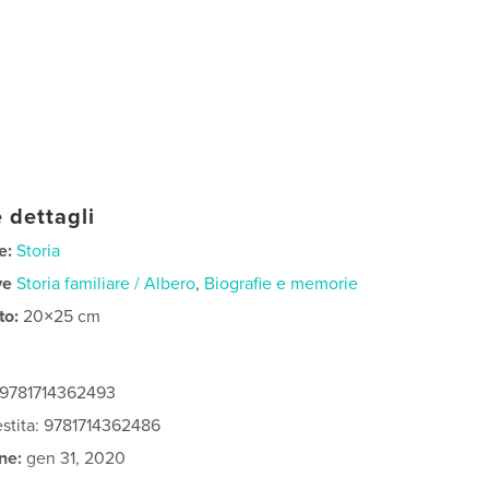
 dettagli
e:
Storia
ve
Storia familiare / Albero
,
Biografie e memorie
to:
20×25 cm
 9781714362493
vestita: 9781714362486
ne:
gen 31, 2020