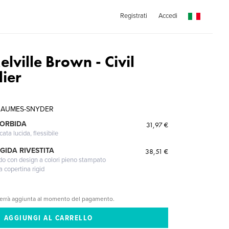
Registrati
Accedi
lville Brown - Civil
ier
 BAUMES-SNYDER
MORBIDA
31,97 €
cata lucida, flessibile
GIDA RIVESTITA
38,51 €
gido con design a colori pieno stampato
a copertina rigid
verrà aggiunta al momento del pagamento.