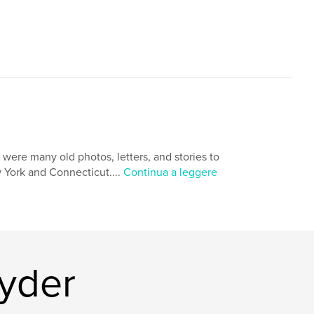
,
1st rhode island cavalry
civil war
 were many old photos, letters, and stories to
 York and Connecticut....
Continua a leggere
nyder