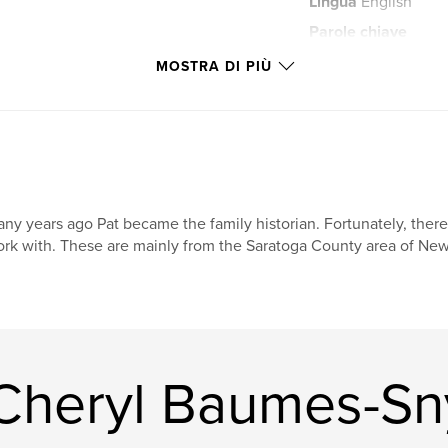
Lingua
English
Parole chiave
,
Edward Brown
MOSTRA DI PIÙ
ny years ago Pat became the family historian. Fortunately, there
rk with. These are mainly from the Saratoga County area of New
ia Cheryl Baumes-S