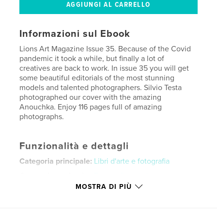
Informazioni sul Ebook
Lions Art Magazine Issue 35. Because of the Covid
pandemic it took a while, but finally a lot of
creatives are back to work. In issue 35 you will get
some beautiful editorials of the most stunning
models and talented photographers. Silvio Testa
photographed our cover with the amazing
Anouchka. Enjoy 116 pages full of amazing
photographs.
Funzionalità e dettagli
Categoria principale:
Libri d'arte e fotografia
Categorie aggiuntive
Fotografia artistica
MOSTRA DI PIÙ
Versione
e-book a layout fisso, 104 pagg.
Data di pubblicazione:
ott 29, 2021