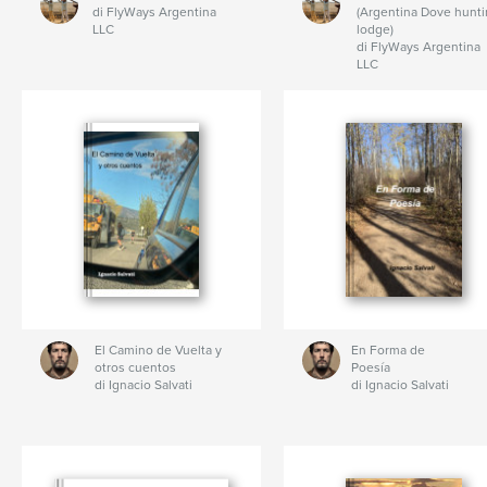
di FlyWays Argentina
(Argentina Dove hunt
LLC
lodge)
di FlyWays Argentina
LLC
El Camino de Vuelta y
En Forma de
otros cuentos
Poesía
di Ignacio Salvati
di Ignacio Salvati