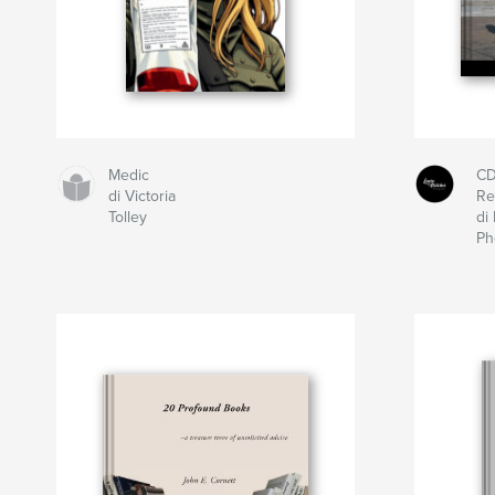
Medic
CD
di Victoria
Re
Tolley
di
Ph