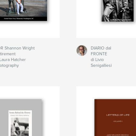
R Shannon Wright
DIARIO dal
tirement
FRONTE
 Laura Hatcher
di Livio
otography
Senigalliesi