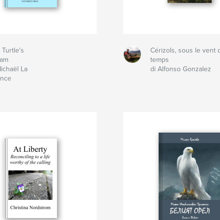
 Turtle's
Cérizols, sous le vent 
eam
temps
Michaël La
di Alfonso Gonzalez
nce