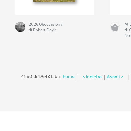
2026.06occasional
At 
di Robert Doyle
di 
No
|
|
|
41-60 di 17648 Libri
Primo
< Indietro
Avanti >