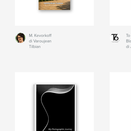
M. Kevorkoff
To
di Varoujean
Bl
Tilbian
di