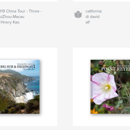
19 China Tour - Three -
california
uiZhou-Macau
di david
i Hnery Kao
alf