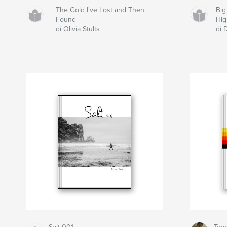
The Gold I've Lost and Then
Big
Found
Hig
di Olivia Stults
di 