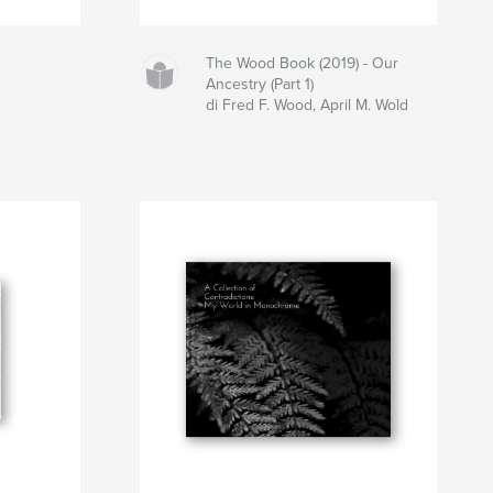
The Wood Book (2019) - Our
Ancestry (Part 1)
di Fred F. Wood, April M. Wold