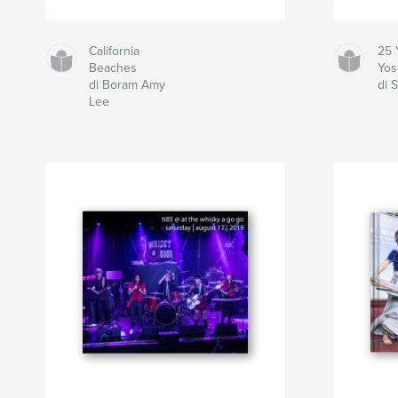
California
25 
Beaches
Yos
di Boram Amy
di 
Lee