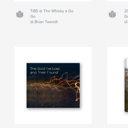
Ti85 @ The Whisky a Go
20
Go
G
di Brian Tweedt
d