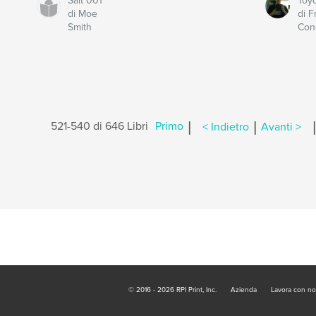
Salt 001
Toyo
di Moe
di F
Smith
Con
|
|
|
521-540 di 646 Libri
Primo
< Indietro
Avanti >
© 2016 - 2026 RPI Print, Inc.
Azienda
Lavora con no