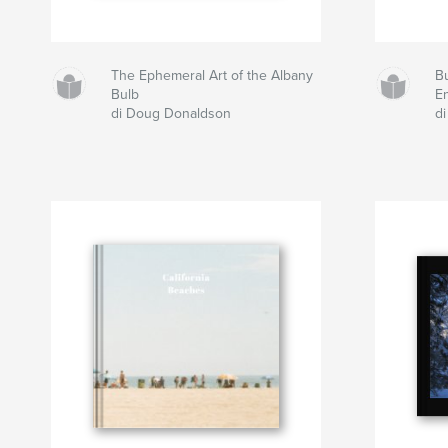
The Ephemeral Art of the Albany
B
Bulb
E
di Doug Donaldson
d