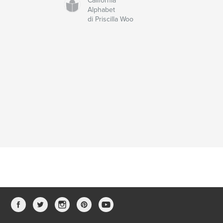
California
Alphabet
di Priscilla Woo