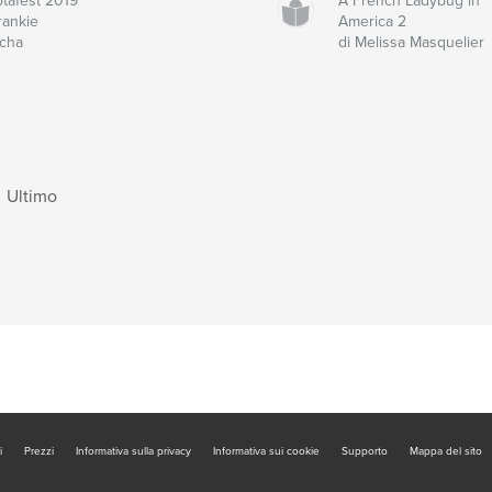
tafest 2019
A French Ladybug in
rankie
America 2
cha
di Melissa Masquelier
Ultimo
i
Prezzi
Informativa sulla privacy
Informativa sui cookie
Supporto
Mappa del sito