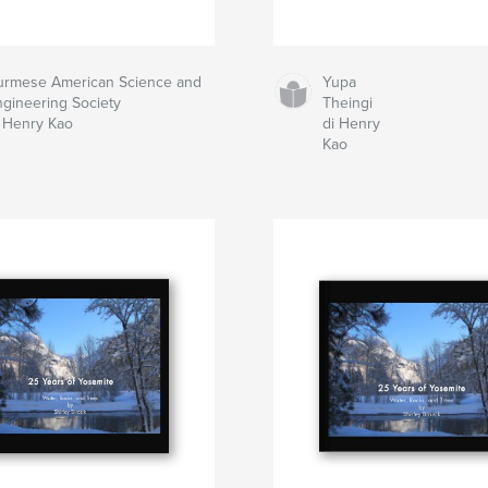
urmese American Science and
Yupa
ngineering Society
Theingi
i Henry Kao
di Henry
Kao