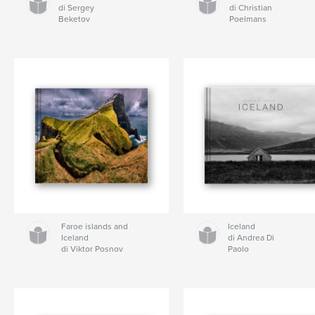
di Sergey
di Christian
Beketov
Poelmans
Faroe islands and
Iceland
Iceland
di Andrea Di
di Viktor Posnov
Paolo