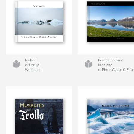
Iceland
Islande, Iceland,
di Ursula
Niceland
Wedmann
di Photo'Coeur C-Edu