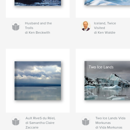
Husband and the
Iceland, Twice
Trolls
Visited
di Ken Beckwith
di Ken Waldie
AuX RiveS du RéeL
Two Ice Lands Vida
di Samantha Claire
Morkunas
Zaccarie
di Vida Morkunas