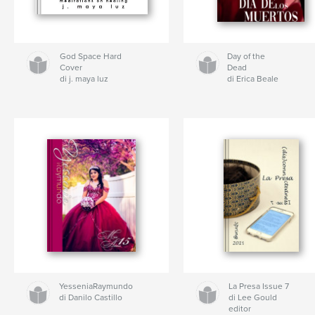
God Space Hard
Day of the
Cover
Dead
di j. maya luz
di Erica Beale
YesseniaRaymundo
La Presa Issue 7
di Danilo Castillo
di Lee Gould
editor