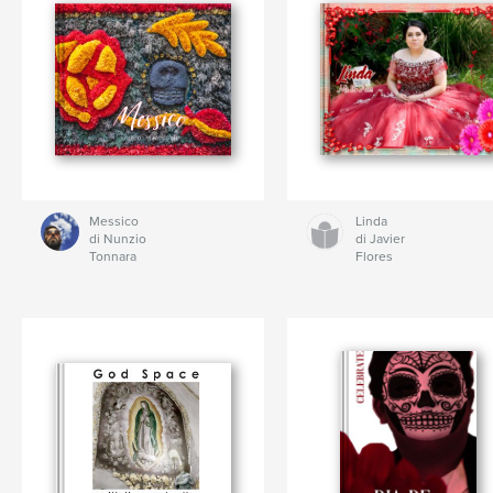
Messico
Linda
di Nunzio
di Javier
Tonnara
Flores