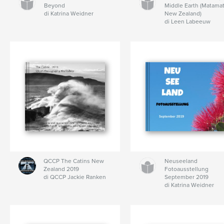
Beyond
Middle Earth (Matamat
di Katrina Weidner
New Zealand)
di Leen Labeeuw
QCCP The Catins New
Neuseeland
Zealand 2019
Fotoausstellung
di QCCP Jackie Ranken
September 2019
di Katrina Weidner