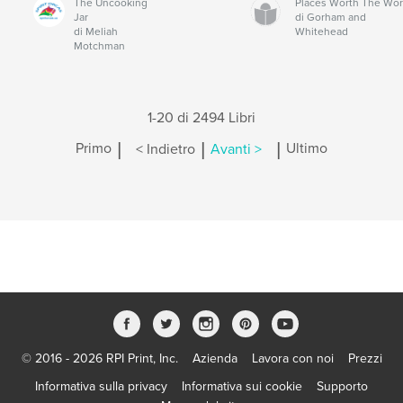
The Uncooking
Places Worth The Wo
Jar
di Gorham and
di Meliah
Whitehead
Motchman
1-20 di 2494 Libri
|
|
|
Primo
< Indietro
Avanti >
Ultimo
© 2016 - 2026 RPI Print, Inc.
Azienda
Lavora con noi
Prezzi
Informativa sulla privacy
Informativa sui cookie
Supporto