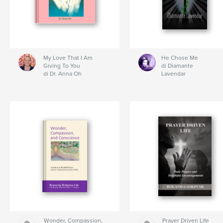
My Love That I Am
He Chose Me
Giving To You
di Diamante
di Dr. Anna Oh
Lavendar
Wonder, Compassion,
Prayer Driven Life