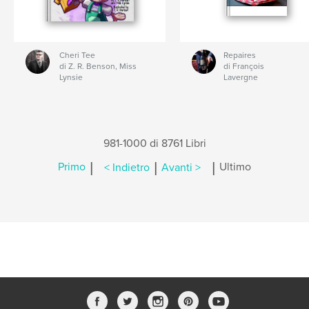
Cheri Tee
Repaires
di Z. R. Benson, Miss
di François
Lynsie
Lavergne
981-1000 di 8761 Libri
|
|
|
Primo
< Indietro
Avanti >
Ultimo