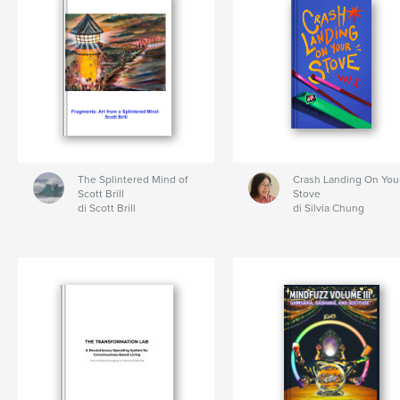
The Splintered Mind of
Crash Landing On You
Scott Brill
Stove
di Scott Brill
di Silvia Chung