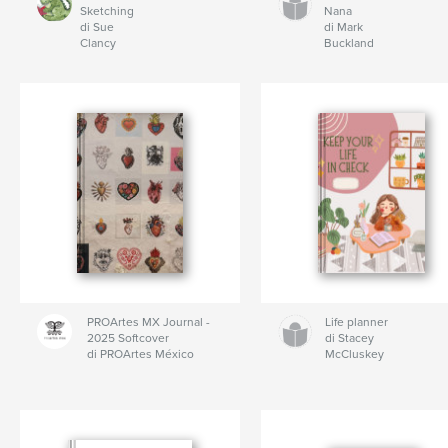
Sketching
Nana
di Sue
di Mark
Clancy
Buckland
PROArtes MX Journal -
Life planner
2025 Softcover
di Stacey
di PROArtes México
McCluskey