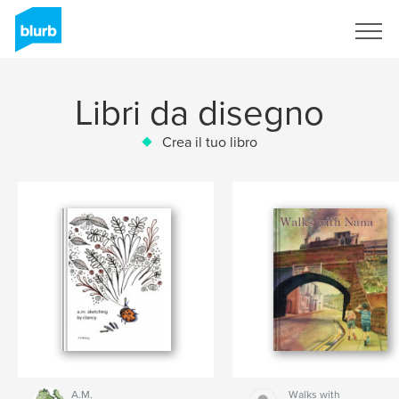
Registrati
Libri da disegno
Crea il tuo libro
A.M.
Walks with