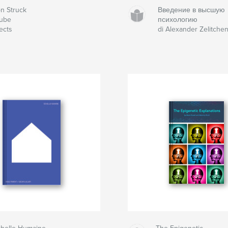
n Struck
Введение в высшую
Cube
психологию
ects
di Alexander Zelitche