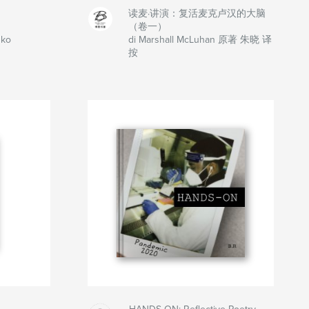
读麦·讲演：复活麦克卢汉的大脑
（卷一）
nko
di Marshall McLuhan 原著 朱晓 译
按