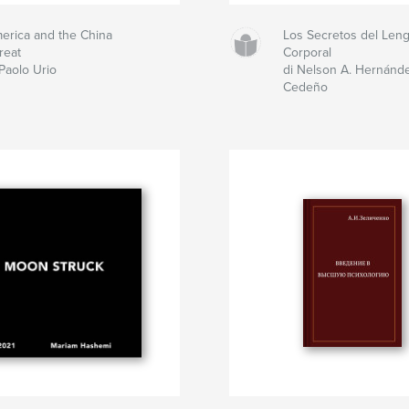
erica and the China
Los Secretos del Len
reat
Corporal
 Paolo Urio
di Nelson A. Hernánd
Cedeño