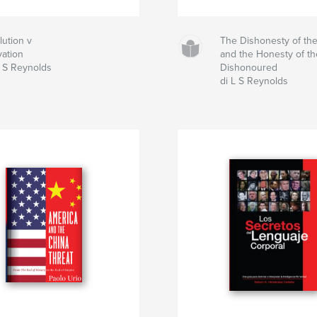
lution v
The Dishonesty of t
vation
and the Honesty of th
L S Reynolds
Dishonoured
di L S Reynolds