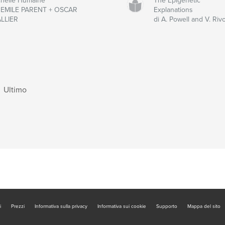
chelle Humaine
The Epigenetic
i EMILE PARENT + OSCAR
Explanations
ALLIER
di A. Powell and V. Rivo
|
Ultimo
i
Prezzi
Informativa sulla privacy
Informativa sui cookie
Supporto
Mappa del sito