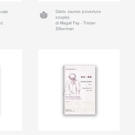
guaje
Gilets Jaunes (coverture
souple)
ez
di Magali Fay - Tristan
Zilberman