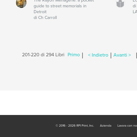
The Rayon Menagerie: a pocket
É
guide to street memorials in
d
Detroit
L
di Ch Carroll
|
|
201-220 di 294 Libri
Primo
< Indietro
Avanti >
© 2016 - 2026 RPI Print, Inc.
Azienda
Lavora con no