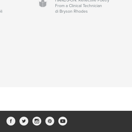
HANDS-ON: Reflective Poetry
From a Clinical Technician
li
di Bryson Rhodes