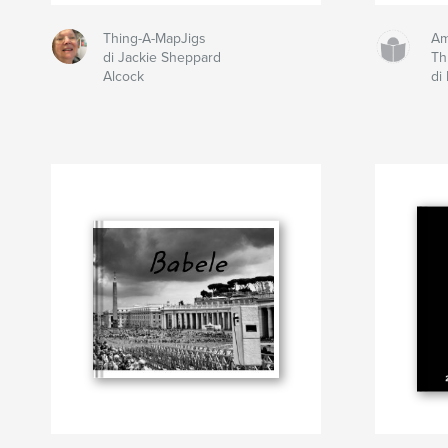
Thing-A-MapJigs
Am
di Jackie Sheppard
Th
Alcock
di