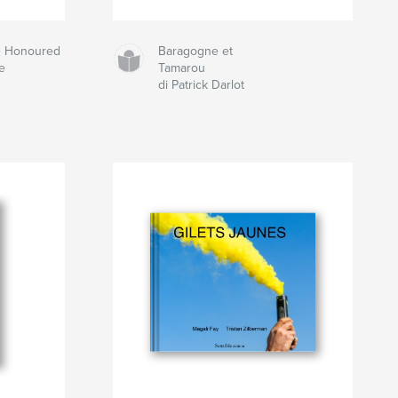
he Honoured
Baragogne et
e
Tamarou
di Patrick Darlot