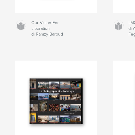
Our Vision For
LM
Liberation
di 
di Ramzy Baroud
Fe