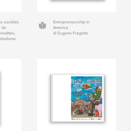
es sociétés
Entrepreneurship in
s de
America
nnalités,
di Eugene Fregetto
ymbolisme