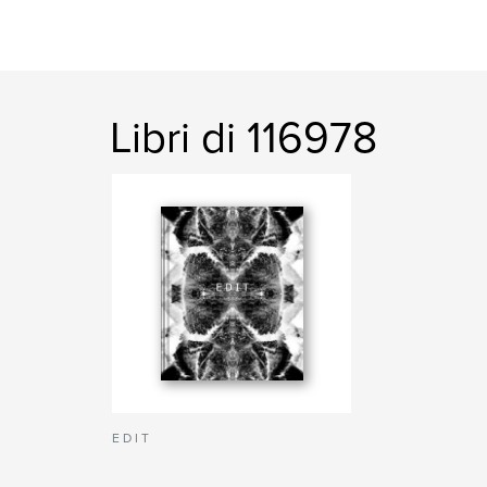
Libri di 116978
E D I T