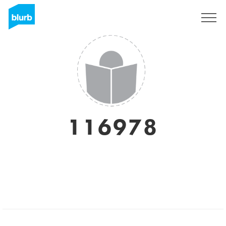
Registrati
116978