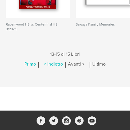
Ravenwood HS vs Centennial HS
Sawaya Family Memories
8/23/19
13-15 di 15 Libri
|
|
|
Primo
< Indietro
Avanti >
Ultimo