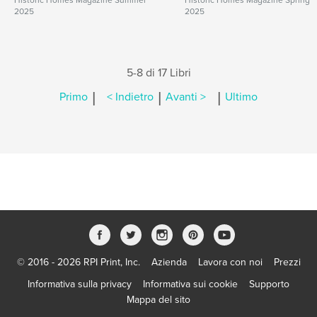
Historic Homes Magazine Summer
Historic Homes Magazine Spring
2025
2025
5-8 di 17 Libri
|
|
|
Primo
< Indietro
Avanti >
Ultimo
© 2016 - 2026 RPI Print, Inc.
Azienda
Lavora con noi
Prezzi
Informativa sulla privacy
Informativa sui cookie
Supporto
Mappa del sito