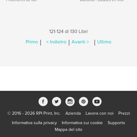
Frôlements de sari
Marseille - Balades en ville
121-124 di 130 Libri
|
|
|
Primo
< Indietro
Avanti >
Ultimo
© 2016 - 2026 RPI Print, Inc.
Azienda
Lavora con noi
Prezzi
Informativa sulla privacy
Informativa sui cookie
Supporto
Mappa del sito