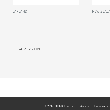
LAPLAND
NEW ZEAL
5-8 di 25 Libri
© 2016 - 2026 RPI Print, Inc.
Azienda
Lavora con no