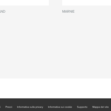
AND
MARNIE
i
Prezzi
Informativa sulla privacy
Informativa sui cookie
Supporto
Mappa del sito