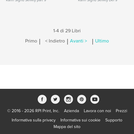
Karin Sigrid Selvey part 9
Karin Sigrid Selvey Del 9
1-4 di 29 Libri
|
|
|
Primo
< Indietro
Avanti >
Ultimo
© 2016 - 2026 RPI Print, Inc.
Azienda
Lavora con noi
Prezzi
Informativa sulla privacy
Informativa sui cookie
Supporto
Mappa del sito