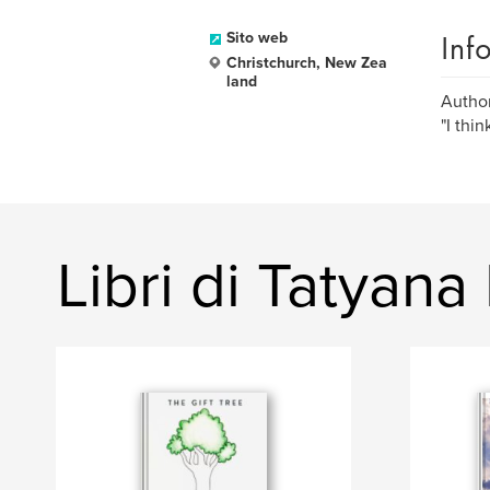
Inf
Sito web
Christchurch, New Zea
land
Author
"I thi
Libri di Tatyana