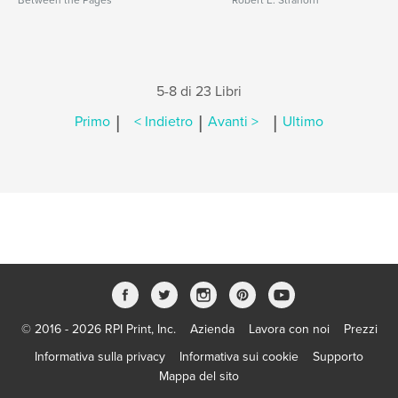
Between the Pages
Robert E. Strahorn
5-8 di 23 Libri
|
|
|
Primo
< Indietro
Avanti >
Ultimo
© 2016 - 2026 RPI Print, Inc.
Azienda
Lavora con noi
Prezzi
Informativa sulla privacy
Informativa sui cookie
Supporto
Mappa del sito