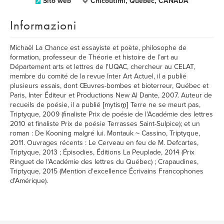
Sito web
Chicoutimi, Québec, CANADA
Informazioni
Michaël La Chance est essayiste et poète, philosophe de
formation, professeur de Théorie et histoire de l’art au
Département arts et lettres de l'UQAC, chercheur au CELAT,
membre du comité de la revue Inter Art Actuel, il a publié
plusieurs essais, dont Œuvres-bombes et bioterreur, Québec et
Paris, Inter Éditeur et Productions New Al Dante, 2007. Auteur de
recueils de poésie, il a publié [mytism̪] Terre ne se meurt pas,
Triptyque, 2009 (finaliste Prix de poésie de l'Académie des lettres
2010 et finaliste Prix de poésie Terrasses Saint-Sulpice); et un
roman : De Kooning malgré lui. Montauk ~ Cassino, Triptyque,
2011. Ouvrages récents : Le Cerveau en feu de M. Defcartes,
Triptyque, 2013 ; Épisodies, Éditions La Peuplade, 2014 (Prix
Ringuet de l'Académie des lettres du Québec) ; Crapaudines,
Triptyque, 2015 (Mention d'excellence Écrivains Francophones
d'Amérique).