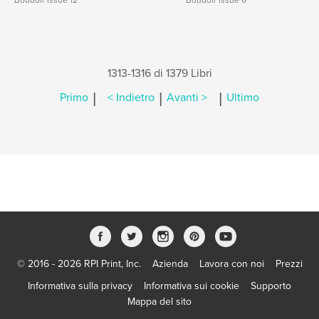
Boudoir Issue 12
Boudoir Issue 6
1313-1316 di 1379 Libri
|
|
|
Primo
< Indietro
Avanti >
Ultimo
© 2016 - 2026 RPI Print, Inc.
Azienda
Lavora con noi
Prezzi
Informativa sulla privacy
Informativa sui cookie
Supporto
Mappa del sito