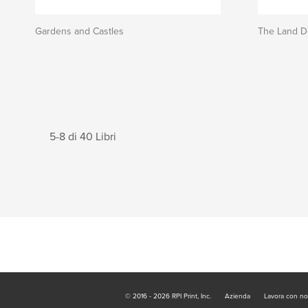
Gardens and Castles
The Land 
5-8 di 40 Libri
© 2016 - 2026 RPI Print, Inc.
Azienda
Lavora con no