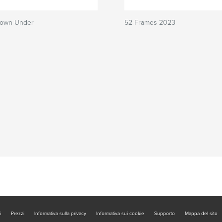
Down Under
52 Frames 2023
i
Prezzi
Informativa sulla privacy
Informativa sui cookie
Supporto
Mappa del sito