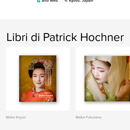
Sito web
Kyoto, Japan
Libri di Patrick Hochner
Maiko Koyori
Maiko Fukutama