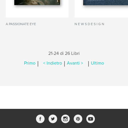
A PASSIONATE EYE
N E W S D E S I G N
21-24 di 26 Libri
|
|
|
Primo
< Indietro
Avanti >
Ultimo