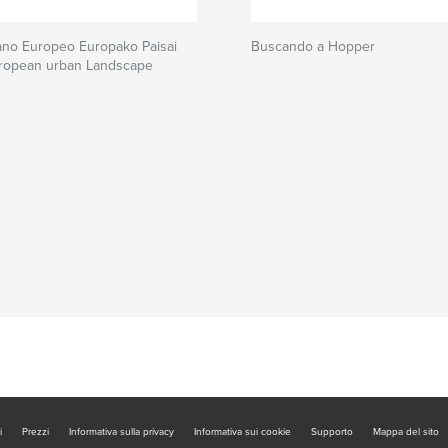
ano Europeo Europako Paisai
Buscando a Hopper
ropean urban Landscape
i
Prezzi
Informativa sulla privacy
Informativa sui cookie
Supporto
Mappa del sito