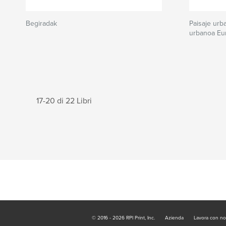
Begiradak
Paisaje urb
urbanoa Eu
17-20 di 22 Libri
© 2016 - 2026 RPI Print, Inc.
Azienda
Lavora con no