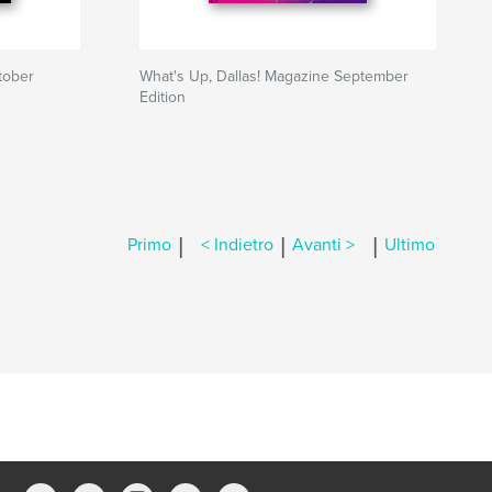
tober
What's Up, Dallas! Magazine September
Edition
|
|
|
Primo
< Indietro
Avanti >
Ultimo