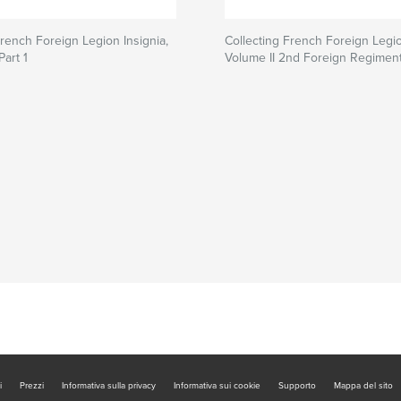
French Foreign Legion Insignia,
Collecting French Foreign Legio
Part 1
Volume II 2nd Foreign Regimen
i
Prezzi
Informativa sulla privacy
Informativa sui cookie
Supporto
Mappa del sito