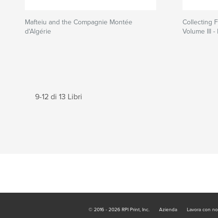
Mafteiu and the Compagnie Montée
Collecting 
d'Algérie
Volume III - 
9-12 di 13 Libri
© 2016 - 2026 RPI Print, Inc.
Azienda
Lavora con no