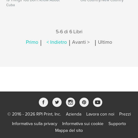
19 Things You Don't Know About
Old Country/New Country
Cuba
5-6 di 6 Libri
|
|
|
Primo
< Indietro
Avanti >
Ultimo
© 2016 - 2026 RPI Print, Inc.
Azienda
Lavora con noi
Prezzi
Informativa sulla privacy
Informativa sui cookie
Supporto
Mappa del sito