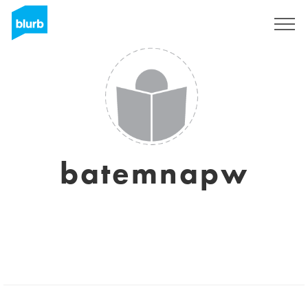
Registrati
batemnapw