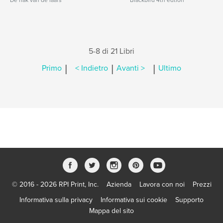
De hak van de laars
Blackbird 4th edtion
5-8 di 21 Libri
|
|
|
Primo
< Indietro
Avanti >
Ultimo
© 2016 - 2026 RPI Print, Inc.
Azienda
Lavora con noi
Prezzi
Informativa sulla privacy
Informativa sui cookie
Supporto
Mappa del sito