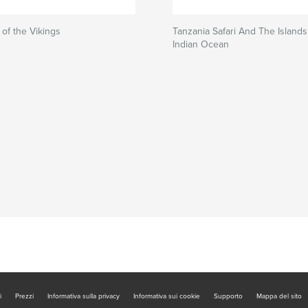
 of the Vikings
Tanzania Safari And The Islands
Indian Ocean
i
Prezzi
Informativa sulla privacy
Informativa sui cookie
Supporto
Mappa del sito