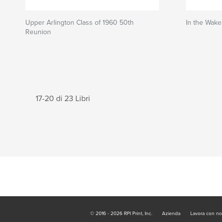
Upper Arlington Class of 1960 50th
In the Wake
Reunion
17-20 di 23 Libri
© 2016 - 2026 RPI Print, Inc.
Azienda
Lavora con no