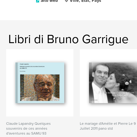
Sito web
Ville, État, Pays
Libri di Bruno Garrigue
Claude Lapandry Quelques
Le mariage d'Amélie et Pierre Le 9
souvenirs de ces années
Juillet 2011 pano std
d'aventures au SAMU 93