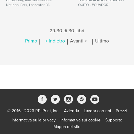
Gettysburg and Shenandoah
THE GALAPAGOS ISLANDS /
National Park, Lancaster PA
QUITO - ECUADOR
29-30 di 30 Libri
|
|
|
Primo
< Indietro
Avanti >
Ultimo
© 2016 - 2026 RPI Print, Inc.
Azienda
Lavora con noi
Prezzi
Informativa sulla privacy
Informativa sui cookie
Supporto
Mappa del sito